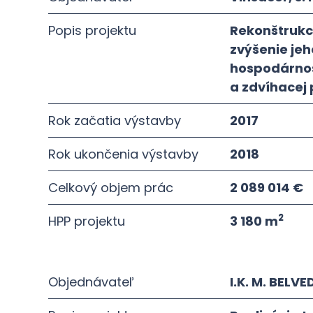
Popis projektu
Rekonštrukc
zvýšenie jeh
hospodárnost
a zdvíhacej 
Rok začatia výstavby
2017
Rok ukončenia výstavby
2018
Celkový objem prác
2 089 014 €
2
HPP projektu
3 180 m
Objednávateľ
I.K. M. BELVEDE