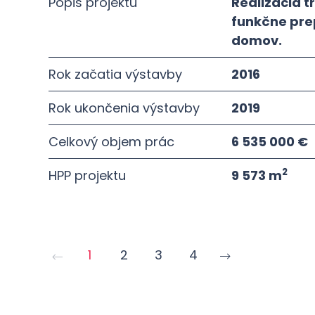
Popis projektu
Realizácia t
funkčne pre
domov.
Rok začatia výstavby
2016
Rok ukončenia výstavby
2019
Celkový objem prác
6 535 000 €
2
HPP projektu
9 573 m
1
2
3
4