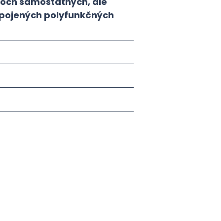
roch samostatných, ale
pojených polyfunkčných