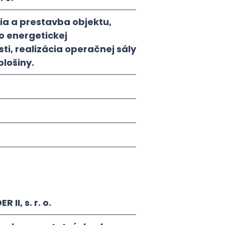
ia a prestavba objektu,
o energetickej
i, realizácia operačnej sály
plošiny.
R II, s. r. o.