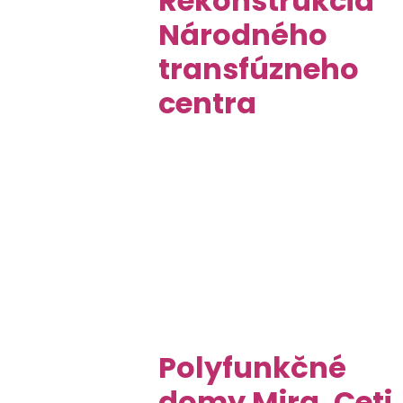
Rekonštrukcia
Národného
transfúzneho
centra
Polyfunkčné
domy Mira, Ceti,